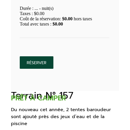
Durée :
...
- nuit(s)
Taxes :
$
0.00
Coût de la réservation:
$
0.00
hors taxes
Total avec taxes :
$
0.00
Terrain N° 157
PRÊT À CAMPER
Du nouveau cet année, 2 tentes baroudeur
sont ajouté près des jeux d’eau et de la
piscine